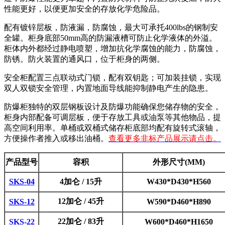
性能更好，以便更加安全的存放化学危险品。
配有镀锌层板，防液漏，防腐蚀，最大可承托400lbs的钢制安
全罐。柜身底部50mm高的防漏液槽可防止化学液体的外溢。
柜体内外都经过静电喷塑，增加抗化学腐蚀的能力，防腐蚀，
防锈。防火装置的通风口，位于柜身的两侧。
安全柜配置三点联动式门锁，配有双钥匙；可加装挂锁，实现
双人双锁安全管理，内置地面导线能抑制静电产生的隐患。
防爆柜独特的双层钢板设计及防爆功能确保您储存物的安全，
柜身内部配备可调层板，便于存放工具或油泵等其他物品，提
高空间利用率。单桶或双桶式储存柜底部均配有旋转式滚轴，
方便操作者推入或移出油桶。
查看更多非标产品展示请点击。
产品型号
容积
外形尺寸(MM)
SKS-04
4加仑 / 15升
W430*D430*H560
12加仑 / 45升
SKS-12
W590*D460*H890
22加仑 / 83升
SKS-22
W600*D460*H1650