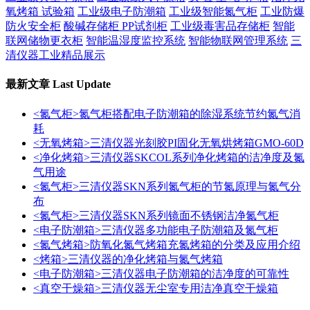
氧烤箱 试验箱
工业级电子防潮箱
工业级智能氮气柜
工业防爆
防火安全柜
酸碱存储柜 PP试剂柜
工业级毒害品存储柜
智能
联网储物更衣柜
智能温湿度监控系统
智能物联网管理系统
三
清仪器工业精品展示
最新文章
Last Update
<氮气柜>氮气柜搭配电子防潮箱的除湿系统节约氮气消
耗
<无氧烤箱>三清仪器光刻胶PI固化无氧烘烤箱GMO-60D
<净化烤箱>三清仪器SKCOL系列净化烤箱的洁净度及氮
气用途
<氮气柜>三清仪器SKN系列氮气柜的节氮原理与氮气分
布
<氮气柜>三清仪器SKN系列镜面不锈钢洁净氮气柜
<电子防潮箱>三清仪器多功能电子防潮箱及氮气柜
<氮气烤箱>防氧化氮气烤箱充氮烤箱的分类及应用介绍
<烤箱>三清仪器的净化烤箱与氮气烤箱
<电子防潮箱>三清仪器电子防潮箱的洁净度的可靠性
<真空干燥箱>三清仪器无尘室专用洁净真空干燥箱