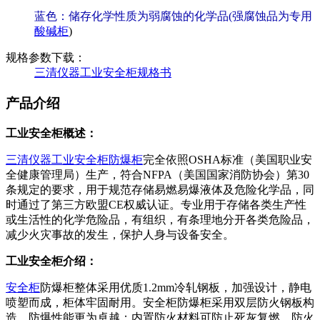
蓝色：储存化学性质为弱腐蚀的化学品(强腐蚀品为专用
酸碱柜
)
规格参数下载：
三清仪器工业安全柜规格书
产品介绍
工业安全柜概述：
三清仪器
工业安全柜
防爆柜
完全依照OSHA标准（美国职业安
全健康管理局）生产，符合NFPA（美国国家消防协会）第30
条规定的要求，用于规范存储易燃易爆液体及危险化学品，同
时通过了第三方欧盟CE权威认证。专业用于存储各类生产性
或生活性的化学危险品，有组织，有条理地分开各类危险品，
减少火灾事故的发生，保护人身与设备安全。
工业安全柜介绍：
安全柜
防爆柜整体采用优质1.2mm冷轧钢板，加强设计，静电
喷塑而成，柜体牢固耐用。安全柜防爆柜采用双层防火钢板构
造，防爆性能更为卓越；内置防火材料可防止死灰复燃，防火