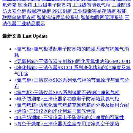
氧烤箱 试验箱
工业级电子防潮箱
工业级智能氮气柜
工业防爆
防火安全柜
酸碱存储柜 PP试剂柜
工业级毒害品存储柜
智能
联网储物更衣柜
智能温湿度监控系统
智能物联网管理系统
三
清仪器工业精品展示
最新文章
Last Update
<氮气柜>氮气柜搭配电子防潮箱的除湿系统节约氮气消
耗
<无氧烤箱>三清仪器光刻胶PI固化无氧烘烤箱GMO-60D
<净化烤箱>三清仪器SKCOL系列净化烤箱的洁净度及氮
气用途
<氮气柜>三清仪器SKN系列氮气柜的节氮原理与氮气分
布
<氮气柜>三清仪器SKN系列镜面不锈钢洁净氮气柜
<电子防潮箱>三清仪器多功能电子防潮箱及氮气柜
<氮气烤箱>防氧化氮气烤箱充氮烤箱的分类及应用介绍
<烤箱>三清仪器的净化烤箱与氮气烤箱
<电子防潮箱>三清仪器电子防潮箱的洁净度的可靠性
<真空干燥箱>三清仪器无尘室专用洁净真空干燥箱