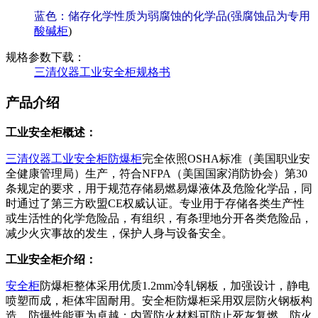
蓝色：储存化学性质为弱腐蚀的化学品(强腐蚀品为专用
酸碱柜
)
规格参数下载：
三清仪器工业安全柜规格书
产品介绍
工业安全柜概述：
三清仪器
工业安全柜
防爆柜
完全依照OSHA标准（美国职业安
全健康管理局）生产，符合NFPA（美国国家消防协会）第30
条规定的要求，用于规范存储易燃易爆液体及危险化学品，同
时通过了第三方欧盟CE权威认证。专业用于存储各类生产性
或生活性的化学危险品，有组织，有条理地分开各类危险品，
减少火灾事故的发生，保护人身与设备安全。
工业安全柜介绍：
安全柜
防爆柜整体采用优质1.2mm冷轧钢板，加强设计，静电
喷塑而成，柜体牢固耐用。安全柜防爆柜采用双层防火钢板构
造，防爆性能更为卓越；内置防火材料可防止死灰复燃，防火