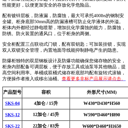
性能更好，以便更加安全的存放化学危险品。
配有镀锌层板，防液漏，防腐蚀，最大可承托400lbs的钢制安
全罐。柜身底部50mm高的防漏液槽可防止化学液体的外溢。
柜体内外都经过静电喷塑，增加抗化学腐蚀的能力，防腐蚀，
防锈。防火装置的通风口，位于柜身的两侧。
安全柜配置三点联动式门锁，配有双钥匙；可加装挂锁，实现
双人双锁安全管理，内置地面导线能抑制静电产生的隐患。
防爆柜独特的双层钢板设计及防爆功能确保您储存物的安全，
柜身内部配备可调层板，便于存放工具或油泵等其他物品，提
高空间利用率。单桶或双桶式储存柜底部均配有旋转式滚轴，
方便操作者推入或移出油桶。
查看更多非标产品展示请点击。
产品型号
容积
外形尺寸(MM)
SKS-04
4加仑 / 15升
W430*D430*H560
12加仑 / 45升
SKS-12
W590*D460*H890
22加仑 / 83升
SKS-22
W600*D460*H1650