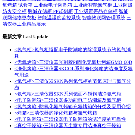
氧烤箱 试验箱
工业级电子防潮箱
工业级智能氮气柜
工业防爆
防火安全柜
酸碱存储柜 PP试剂柜
工业级毒害品存储柜
智能
联网储物更衣柜
智能温湿度监控系统
智能物联网管理系统
三
清仪器工业精品展示
最新文章
Last Update
<氮气柜>氮气柜搭配电子防潮箱的除湿系统节约氮气消
耗
<无氧烤箱>三清仪器光刻胶PI固化无氧烘烤箱GMO-60D
<净化烤箱>三清仪器SKCOL系列净化烤箱的洁净度及氮
气用途
<氮气柜>三清仪器SKN系列氮气柜的节氮原理与氮气分
布
<氮气柜>三清仪器SKN系列镜面不锈钢洁净氮气柜
<电子防潮箱>三清仪器多功能电子防潮箱及氮气柜
<氮气烤箱>防氧化氮气烤箱充氮烤箱的分类及应用介绍
<烤箱>三清仪器的净化烤箱与氮气烤箱
<电子防潮箱>三清仪器电子防潮箱的洁净度的可靠性
<真空干燥箱>三清仪器无尘室专用洁净真空干燥箱