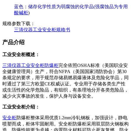
蓝色：储存化学性质为弱腐蚀的化学品(强腐蚀品为专用
酸碱柜
)
规格参数下载：
三清仪器工业安全柜规格书
产品介绍
工业安全柜概述：
三清仪器
工业安全柜
防爆柜
完全依照OSHA标准（美国职业安
全健康管理局）生产，符合NFPA（美国国家消防协会）第30
条规定的要求，用于规范存储易燃易爆液体及危险化学品，同
时通过了第三方欧盟CE权威认证。专业用于存储各类生产性
或生活性的化学危险品，有组织，有条理地分开各类危险品，
减少火灾事故的发生，保护人身与设备安全。
工业安全柜介绍：
安全柜
防爆柜整体采用优质1.2mm冷轧钢板，加强设计，静电
喷塑而成，柜体牢固耐用。安全柜防爆柜采用双层防火钢板构
造，防爆性能更为卓越；内置防火材料可防止死灰复燃，防火