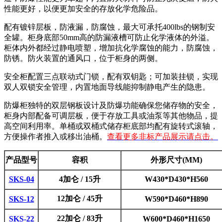
性能更好，以便更加安全的存放化学危险品。
配有镀锌层板，防液漏，防腐蚀，最大可承托400lbs的钢制安
全罐。柜身底部50mm高的防漏液槽可防止化学液体的外溢。
柜体内外都经过静电喷塑，增加抗化学腐蚀的能力，防腐蚀，
防锈。防火装置的通风口，位于柜身的两侧。
安全柜配置三点联动式门锁，配有双钥匙；可加装挂锁，实现
双人双锁安全管理，内置地面导线能抑制静电产生的隐患。
防爆柜独特的双层钢板设计及防爆功能确保您储存物的安全，
柜身内部配备可调层板，便于存放工具或油泵等其他物品，提
高空间利用率。单桶或双桶式储存柜底部均配有旋转式滚轴，
方便操作者推入或移出油桶。
查看更多非标产品展示请点击。
产品型号
容积
外形尺寸(MM)
SKS-04
4加仑 / 15升
W430*D430*H560
12加仑 / 45升
SKS-12
W590*D460*H890
22加仑 / 83升
SKS-22
W600*D460*H1650