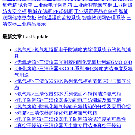
氧烤箱 试验箱
工业级电子防潮箱
工业级智能氮气柜
工业防爆
防火安全柜
酸碱存储柜 PP试剂柜
工业级毒害品存储柜
智能
联网储物更衣柜
智能温湿度监控系统
智能物联网管理系统
三
清仪器工业精品展示
最新文章
Last Update
<氮气柜>氮气柜搭配电子防潮箱的除湿系统节约氮气消
耗
<无氧烤箱>三清仪器光刻胶PI固化无氧烘烤箱GMO-60D
<净化烤箱>三清仪器SKCOL系列净化烤箱的洁净度及氮
气用途
<氮气柜>三清仪器SKN系列氮气柜的节氮原理与氮气分
布
<氮气柜>三清仪器SKN系列镜面不锈钢洁净氮气柜
<电子防潮箱>三清仪器多功能电子防潮箱及氮气柜
<氮气烤箱>防氧化氮气烤箱充氮烤箱的分类及应用介绍
<烤箱>三清仪器的净化烤箱与氮气烤箱
<电子防潮箱>三清仪器电子防潮箱的洁净度的可靠性
<真空干燥箱>三清仪器无尘室专用洁净真空干燥箱