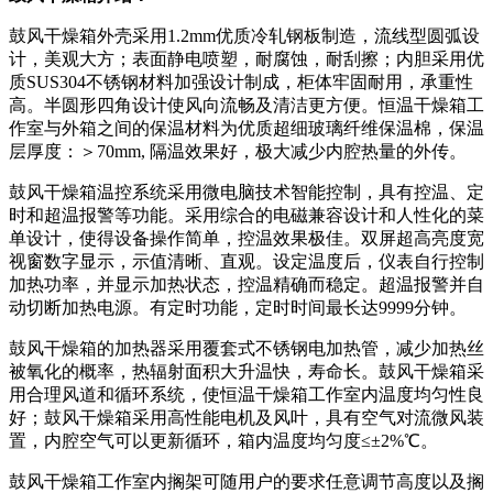
鼓风干燥箱外壳采用1.2mm优质冷轧钢板制造，流线型圆弧设
计，美观大方；表面静电喷塑，耐腐蚀，耐刮擦；内胆采用优
质SUS304不锈钢材料加强设计制成，柜体牢固耐用，承重性
高。半圆形四角设计使风向流畅及清洁更方便。恒温干燥箱工
作室与外箱之间的保温材料为优质超细玻璃纤维保温棉，保温
层厚度：＞70mm, 隔温效果好，极大减少内腔热量的外传。
鼓风干燥箱温控系统采用微电脑技术智能控制，具有控温、定
时和超温报警等功能。采用综合的电磁兼容设计和人性化的菜
单设计，使得设备操作简单，控温效果极佳。双屏超高亮度宽
视窗数字显示，示值清晰、直观。设定温度后，仪表自行控制
加热功率，并显示加热状态，控温精确而稳定。超温报警并自
动切断加热电源。有定时功能，定时时间最长达9999分钟。
鼓风干燥箱的加热器采用覆套式不锈钢电加热管，减少加热丝
被氧化的概率，热辐射面积大升温快，寿命长。鼓风干燥箱采
用合理风道和循环系统，使恒温干燥箱工作室内温度均匀性良
好；鼓风干燥箱采用高性能电机及风叶，具有空气对流微风装
置，内腔空气可以更新循环，箱内温度均匀度≤±2%℃。
鼓风干燥箱工作室内搁架可随用户的要求任意调节高度以及搁