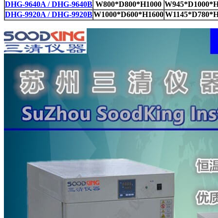
DHG-9640A / DHG-9640B
W800*D800*H1000
W945*D1000*H
DHG-9920A / DHG-9920B
W1000*D600*H1600
W1145*D780*H