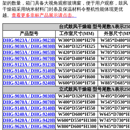
架的数量，箱门具备大视角观察玻璃窗，便于用户观察，鼓风
干燥箱采用纳米材料门封条及保温材料令整机性能体现更优
越。
查看更多非标产品展示请点击。
台式鼓风干燥箱 型号尾数A表示250
产品型号
工作室尺寸(MM)
外形尺寸(M
DHG-9023A / DHG-9023B
W300*D300*H270
W585*D480*H
DHG-9030A / DHG-9030B
W340*D325*H325
W625*D510*H
DHG-9053A / DHG-9053B
W420*D350*H350
W705*D530*H
DHG-9070A / DHG-9070B
W450*D400*H450
W735*D585*H
DHG-9123A / DHG-9123B
W550*D350*H550
W835*D530*H
DHG-9140A / DHG-9140B
W550*D450*H550
W835*D635*H
DHG-9203A / DHG-9203B
W600*D550*H600
W885*D730*H
DHG-9240A / DHG-9240B
W600*D500*H750
W885*D685*H
立式鼓风干燥箱 型号尾数A表示250
DHG-9030A / DHG-9030B
W340*D320*H320
W495*D500*H
DHG-9070A / DHG-9070B
W400*D350*H500
W545*D530*H
DHG-9140A / DHG-9140B
W450*D550*H550
W595*D730*H
DHG-9240A / DHG-9240B
W500*D600*H750
W645*D780*H
DHG-9420A / DHG-9420B
W600*D550*H1300
W745*D730*H
DHG-9620A / DHG-9620B
W800*D600*H1300
W945*D780*H