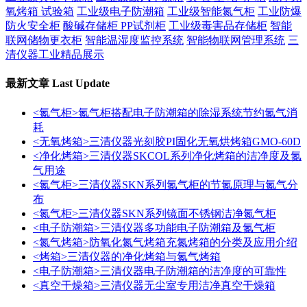
氧烤箱 试验箱
工业级电子防潮箱
工业级智能氮气柜
工业防爆
防火安全柜
酸碱存储柜 PP试剂柜
工业级毒害品存储柜
智能
联网储物更衣柜
智能温湿度监控系统
智能物联网管理系统
三
清仪器工业精品展示
最新文章
Last Update
<氮气柜>氮气柜搭配电子防潮箱的除湿系统节约氮气消
耗
<无氧烤箱>三清仪器光刻胶PI固化无氧烘烤箱GMO-60D
<净化烤箱>三清仪器SKCOL系列净化烤箱的洁净度及氮
气用途
<氮气柜>三清仪器SKN系列氮气柜的节氮原理与氮气分
布
<氮气柜>三清仪器SKN系列镜面不锈钢洁净氮气柜
<电子防潮箱>三清仪器多功能电子防潮箱及氮气柜
<氮气烤箱>防氧化氮气烤箱充氮烤箱的分类及应用介绍
<烤箱>三清仪器的净化烤箱与氮气烤箱
<电子防潮箱>三清仪器电子防潮箱的洁净度的可靠性
<真空干燥箱>三清仪器无尘室专用洁净真空干燥箱