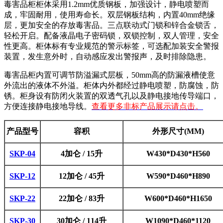
毒害品柜柜体采用1.2mm优质钢板，加强设计，静电喷塑而
成，牢固耐用，使用寿命长。双层钢板结构，内置40mm绝缘
层，更加安全的存放毒害品。三点联动式门锁和锌合金锁舌，
轻松开启。配备液晶电子密码锁，双锁控制，双人管理，安全
性更高。柜体标有专业规范的警示标签，可选配加装安全警报
装置，发生意外时，自动感应发出警报声，及时排除隐患。
毒害品柜内置可调节防溢漏式层板，50mm高的防漏液槽使意
外流出的液体不外溢。柜体内外都经过静电喷塑，防腐蚀，防
锈。柜身设有防闭火装置的双透气孔以及静电接地传导端口，
方便连接静电接地导线。
查看更多非标产品展示请点击。
产品型号
容积
外形尺寸(MM)
SKP-04
4加仑 / 15升
W430*D430*H560
SKP-12
12加仑 / 45升
W590*D460*H890
SKP-22
22加仑 / 83升
W600*D460*H1650
SKP-30
30加仑 / 114升
W1090*D460*1120