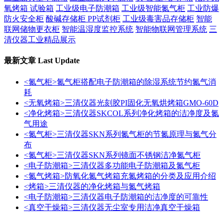
氧烤箱 试验箱
工业级电子防潮箱
工业级智能氮气柜
工业防爆
防火安全柜
酸碱存储柜 PP试剂柜
工业级毒害品存储柜
智能
联网储物更衣柜
智能温湿度监控系统
智能物联网管理系统
三
清仪器工业精品展示
最新文章
Last Update
<氮气柜>氮气柜搭配电子防潮箱的除湿系统节约氮气消
耗
<无氧烤箱>三清仪器光刻胶PI固化无氧烘烤箱GMO-60D
<净化烤箱>三清仪器SKCOL系列净化烤箱的洁净度及氮
气用途
<氮气柜>三清仪器SKN系列氮气柜的节氮原理与氮气分
布
<氮气柜>三清仪器SKN系列镜面不锈钢洁净氮气柜
<电子防潮箱>三清仪器多功能电子防潮箱及氮气柜
<氮气烤箱>防氧化氮气烤箱充氮烤箱的分类及应用介绍
<烤箱>三清仪器的净化烤箱与氮气烤箱
<电子防潮箱>三清仪器电子防潮箱的洁净度的可靠性
<真空干燥箱>三清仪器无尘室专用洁净真空干燥箱