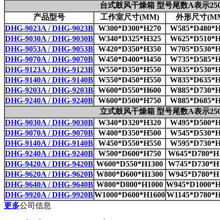
台式鼓风干燥箱 型号尾数A表示250
产品型号
工作室尺寸(MM)
外形尺寸(M
DHG-9023A / DHG-9023B
W300*D300*H270
W585*D480*H
DHG-9030A / DHG-9030B
W340*D325*H325
W625*D510*H
DHG-9053A / DHG-9053B
W420*D350*H350
W705*D530*H
DHG-9070A / DHG-9070B
W450*D400*H450
W735*D585*H
DHG-9123A / DHG-9123B
W550*D350*H550
W835*D530*H
DHG-9140A / DHG-9140B
W550*D450*H550
W835*D635*H
DHG-9203A / DHG-9203B
W600*D550*H600
W885*D730*H
DHG-9240A / DHG-9240B
W600*D500*H750
W885*D685*H
立式鼓风干燥箱 型号尾数A表示250
DHG-9030A / DHG-9030B
W340*D320*H320
W495*D500*H
DHG-9070A / DHG-9070B
W400*D350*H500
W545*D530*H
DHG-9140A / DHG-9140B
W450*D550*H550
W595*D730*H
DHG-9240A / DHG-9240B
W500*D600*H750
W645*D780*H
DHG-9420A / DHG-9420B
W600*D550*H1300
W745*D730*H
DHG-9620A / DHG-9620B
W800*D600*H1300
W945*D780*H
DHG-9640A / DHG-9640B
W800*D800*H1000
W945*D1000*H
DHG-9920A / DHG-9920B
W1000*D600*H1600
W1145*D780*H
更多
公司信息