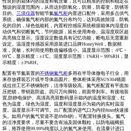
性良好的箱体内的湿度和氧含量，且可以精准的控制和稳定在
预设的湿度范围内，从而达到防氧化，防潮，防霉变，防锈等
目的。
三清仪器
智能节氮
氮气柜
内置进口配件，采用多点供气
系统，确保氮气柜内部的氮气分布均匀，达到高效除湿，防氧
化的目的，绿色低能耗，内置程控感应系统根据箱体内湿度自
动供气和切断氮气，节约能源，延长使用寿命。温湿度双区超
高亮独立显示。湿度设定数值具有记忆功能，断电后无需重新
设定。温湿度传感器采用原装进口品牌HoneyWell，数据精
准，灵敏，长时间使用数值偏移值小。温度显示范围：-9℃ ~
99℃，显示精度：±1℃。湿度显示范围：1%RH ~ 99%RH，显
示精度：±3%RH。
配置有节氮装置的
不锈钢氮气柜
多用在半导体微电子行业，用
来存放裸装芯片或半导体晶圆片。整体柜体采用SUS304镜面
或拉丝工艺不锈钢制作，洁净等级较高。氮气柜配置有平面加
压把锁，带钥匙防盗。四只万向脚轮，前面带刹车。有接地装
置,防静电保护。高清高亮双数码显示箱内的温度和湿度，红
色为温度，绿色为湿度。温度和湿度显示为箱内的实时温湿
度。温度显示不可调节。出厂配置的进气口为内径8mm快速接
头。如用户的氮气管道不是8MM的，可配置转换接头。氮气
的洁净度要求，尽量不要含有油及固体颗粒，以防电磁阀损
坏，推荐使用99.99%纯度以上的氮气来使用。在流量计进口