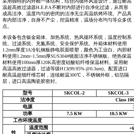
采用独特的内外舱一体结构，结合内循环风道设计，通过耐高
温超高效过滤器H.E.P.A不断对内部进行自净化过滤，从而形
成高洁净、温度均匀的密闭的洁净无尘高温烘烤环境。产品具
有内部洁净，自身不产尘，控温精准，温场分布均匀等众多优
点。
本设备包含钣金箱体、加热系统、热风循环系统，温度控制系
统、过滤系统、充氮系统、安全保护系统。外箱体材料使用
1.2mm厚度3A冷轧钢板静电双面喷塑，颜色为工业白。内胆材
料使用1.2mm~1.5mm厚SUS304#镜面洁净不锈钢板。绝热保温
材料使用100mm厚120K高密度硅酸铝纤维保温材料。采用耐
高温高效过滤器，过滤等级H13(99.95% @0.3um)。配置进口
耐高温超细纤维芯材，连续耐温300℃，不锈钢外框，铝箔隔
层，进口高温陶瓷胶密封。
型号
SKCOL-2
SKCOL-3
洁净度
Class
电源
功率
7.5 KW
10.5 KW
工作环境温度
温度范围
+
性