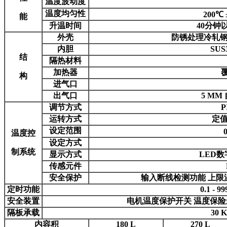
温度波动度
温度均匀性
200℃ 
能
升温时间
40分钟以
外壳
防锈处理冷轧钢
内胆
SU
结
隔热材料
加热器
构
进气口
出气口
5 M
调节方式
P
运转方式
定值
设定范围
温度控
设定方式
制系统
显示方式
LED
传感元件
安全保护
输入断线检测功能 上限
定时功能
0.1 - 99
安全装置
电机温度保护开关 温度保险
隔板承载
30 
内容积
180 L
270 L