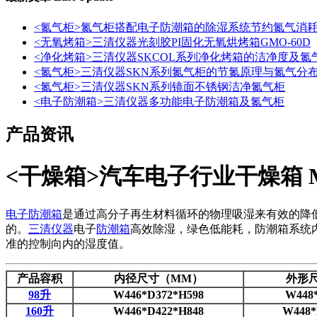
<氮气柜>氮气柜搭配电子防潮箱的除湿系统节约氮气消
<无氧烤箱>三清仪器光刻胶PI固化无氧烘烤箱GMO-60D
<净化烤箱>三清仪器SKCOL系列净化烤箱的洁净度及氮
<氮气柜>三清仪器SKN系列氮气柜的节氮原理与氮气分
<氮气柜>三清仪器SKN系列镜面不锈钢洁净氮气柜
<电子防潮箱>三清仪器多功能电子防潮箱及氮气柜
产品资讯
<干燥箱>汽车电子行业干燥箱 
电子防潮箱
是通过高分子再生材料循环的物理吸湿来有效的降
的。
三清仪器
电子
防潮箱
高效除湿，绿色低能耗，防潮箱系统
准的控制向内的湿度值。
产品容积
内径尺寸（MM）
外形
98升
W446*D372*H598
W448
160升
W446*D422*H848
W448*