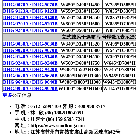
DHG-9070A / DHG-9070B
W450*D400*H450
W735*D585*H
DHG-9123A / DHG-9123B
W550*D350*H550
W835*D530*H
DHG-9140A / DHG-9140B
W550*D450*H550
W835*D635*H
DHG-9203A / DHG-9203B
W600*D550*H600
W885*D730*H
DHG-9240A / DHG-9240B
W600*D500*H750
W885*D685*H
立式鼓风干燥箱 型号尾数A表示250
DHG-9030A / DHG-9030B
W340*D320*H320
W495*D500*H
DHG-9070A / DHG-9070B
W400*D350*H500
W545*D530*H
DHG-9140A / DHG-9140B
W450*D550*H550
W595*D730*H
DHG-9240A / DHG-9240B
W500*D600*H750
W645*D780*H
DHG-9420A / DHG-9420B
W600*D550*H1300
W745*D730*H
DHG-9620A / DHG-9620B
W800*D600*H1300
W945*D780*H
DHG-9640A / DHG-9640B
W800*D800*H1000
W945*D1000*H
DHG-9920A / DHG-9920B
W1000*D600*H1600
W1145*D780*H
更多
公司信息
电 话：0512-52994109 客 服：400-990-3717
手 机：林 欣 (86) 180-5180-0051
手 机：汪秀全 (86) 159-9595-7241
网 址：https://www.soodking.com
地 址：江苏省苏州市常熟市虞山高新区珠海路2号