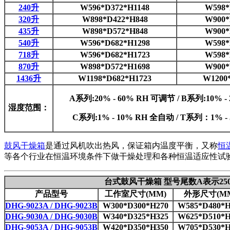
240升
W596*D372*H1148
W598*
320升
W898*D422*H848
W900*
435升
W898*D572*H848
W900*
540升
W596*D682*H1298
W598*
718升
W596*D682*H1723
W598*
870升
W898*D572*H1698
W900*
1436升
W1198*D682*H1723
W1200
A系列:20% - 60% RH 可调节 / B系列:10% 
湿度范围：
C系列:1% - 10% RH 全自动 / T系列：1% 
鼓风干燥箱
是通过风机吹出热风，保证箱内温度平衡，又称
恒
等各个行业在恒温环境条件下做干燥处理和各种恒温适应性试
台式鼓风干燥箱 型号尾数A表示250
产品型号
工作室尺寸(MM)
外形尺寸(M
DHG-9023A / DHG-9023B
W300*D300*H270
W585*D480*H
DHG-9030A / DHG-9030B
W340*D325*H325
W625*D510*H
DHG-9053A / DHG-9053B
W420*D350*H350
W705*D530*H