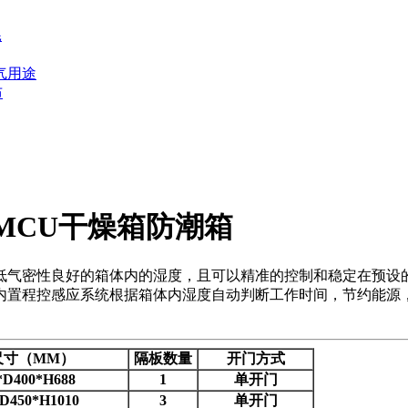
耗
气用途
布
MCU干燥箱防潮箱
低气密性良好的箱体内的湿度，且可以精准的控制和稳定在预设
内置程控感应系统根据箱体内湿度自动判断工作时间，节约能源
尺寸（MM）
隔板数量
开门方式
*D400*H688
1
单开门
D450*H1010
3
单开门