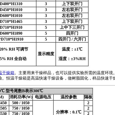
D400*H1310
3
上下双开门
D450*H1010
3
左右双开门
D600*H1010
3
左右双开门
D710*H1465
3
上下双开门
D710*H1910
5
上中下三开门
D600*H1890
5
四开门
*D710*H1910
5
四开门 / 六开门
- 20% RH 可调节
温度：±1℃
显示精度
- 5% RH 全自动
湿度：±3%RH
温干燥箱
。主要用来干燥样品，也可以提供实验所需的温度环境
验。恒温干燥箱是高温快速干燥设备，做树脂固化，样品快速干
℃ 型号尾数B表示300℃
M)
消耗功率(W)
电源电压
温控参数
隔板
450
500 / 1050
2
505
750 / 1050
2
分辨率：0.1℃
530
750 / 1050
2