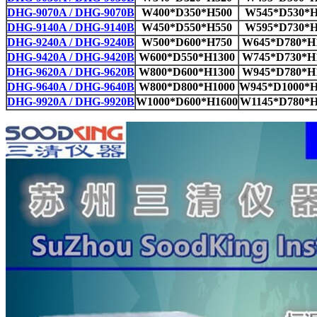
DHG-9070A / DHG-9070B
W400*D350*H500
W545*D530*H
DHG-9140A / DHG-9140B
W450*D550*H550
W595*D730*H
DHG-9240A / DHG-9240B
W500*D600*H750
W645*D780*H
DHG-9420A / DHG-9420B
W600*D550*H1300
W745*D730*H
DHG-9620A / DHG-9620B
W800*D600*H1300
W945*D780*H
DHG-9640A / DHG-9640B
W800*D800*H1000
W945*D1000*H
DHG-9920A / DHG-9920B
W1000*D600*H1600
W1145*D780*H