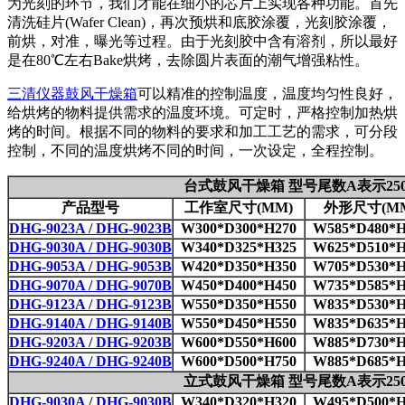
为光刻的环节，我们才能在细小的芯片上实现各种功能。首先
清洗硅片(Wafer Clean)，再次预烘和底胶涂覆，光刻胶涂覆，
前烘，对准，曝光等过程。由于光刻胶中含有溶剂，所以最好
是在80℃左右Bake烘烤，去除圆片表面的潮气增强粘性。
三清仪器
鼓风干燥箱
可以精准的控制温度，温度均匀性良好，
给烘烤的物料提供需求的温度环境。可定时，严格控制加热烘
烤的时间。根据不同的物料的要求和加工工艺的需求，可分段
控制，不同的温度烘烤不同的时间，一次设定，全程控制。
台式鼓风干燥箱 型号尾数A表示250
产品型号
工作室尺寸(MM)
外形尺寸(M
DHG-9023A / DHG-9023B
W300*D300*H270
W585*D480*H
DHG-9030A / DHG-9030B
W340*D325*H325
W625*D510*H
DHG-9053A / DHG-9053B
W420*D350*H350
W705*D530*H
DHG-9070A / DHG-9070B
W450*D400*H450
W735*D585*H
DHG-9123A / DHG-9123B
W550*D350*H550
W835*D530*H
DHG-9140A / DHG-9140B
W550*D450*H550
W835*D635*H
DHG-9203A / DHG-9203B
W600*D550*H600
W885*D730*H
DHG-9240A / DHG-9240B
W600*D500*H750
W885*D685*H
立式鼓风干燥箱 型号尾数A表示250
DHG-9030A / DHG-9030B
W340*D320*H320
W495*D500*H