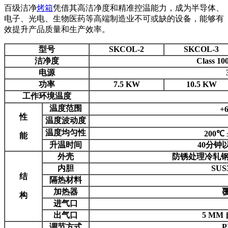
百级洁净
烤箱
凭借其高洁净度和精准控温能力，成为半导体、
电子、光电、生物医药等高端制造业不可或缺的设备，能够有
效提升产品质量和生产效率。
型号
SKCOL-2
SKCOL-3
洁净度
Class
电源
功率
7.5 KW
10.5 KW
工作环境温度
温度范围
+
性
温度波动度
温度均匀性
200℃ 
能
升温时间
40分钟以
外壳
防锈处理冷轧钢
内胆
SU
结
隔热材料
加热器
构
进气口
出气口
5 M
调节方式
P