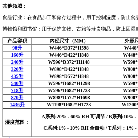
其他领域：
食品行业：在食品加工和储存过程中，用于控制湿度，防止食
博物馆和图书馆：用于保护文物、古籍等珍贵物品，防止因湿
产品容积
内径尺寸（MM）
外形
98升
W446*D372*H598
W448
160升
W446*D422*H848
W448*
240升
W596*D372*H1148
W598*
320升
W898*D422*H848
W900*
435升
W898*D572*H848
W900*
540升
W596*D682*H1298
W598*
718升
W596*D682*H1723
W598*
870升
W898*D572*H1698
W900*
1436升
W1198*D682*H1723
W1200
A系列:20% - 60% RH 可调节 / B系列:10% 
湿度范围：
C系列:1% - 10% RH 全自动 / T系列：1% 