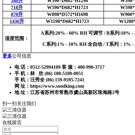
540升
W596*D682*H1298
W598*
718升
W596*D682*H1723
W598*
870升
W898*D572*H1698
W900*
1436升
W1198*D682*H1723
W1200
A系列:20% - 60% RH 可调节 / B系列:10% 
湿度范围：
C系列:1% - 10% RH 全自动 / T系列：1% 
更多
公司信息
电 话：0512-52994109 客 服：400-990-3717
手 机：林 欣 (86) 180-5180-0051
手 机：汪秀全 (86) 159-9595-7241
网 址：https://www.soodking.com
地 址：江苏省苏州市常熟市虞山高新区珠海路2号
扫一扫关注我们
在线留言