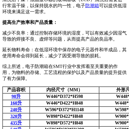
行常温干燥，以保持脱水的均一性，电子
防潮箱
可以提供低湿
环境来满足这一需求。
提高生产效率和产品质量：
减少不良率：通过控制存储环境的湿度，可以有效减少因湿气
导致的焊接不良、虚焊等问题，从而提高产品的良品率。
延长物料寿命：在低湿环境中保存的电子元器件和半成品，其
使用寿命会得到延长，减少了因受潮导致的损耗。
综上所述，电子防潮箱在SMT行业中发挥着至关重要的作
用，为物料的存储、工艺流程的保护以及产品质量的提升提供
了有力保障。
产品容积
内径尺寸（MM）
外形
98升
W446*D372*H598
W448
160升
W446*D422*H848
W448*
240升
W596*D372*H1148
W598*
320升
W898*D422*H848
W900*
435升
W898*D572*H848
W900*