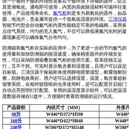
供一个相对干燥的环境给需要在干燥环境下存储的器件，防止
其受潮氧化。通电即可使用，内置的高效除湿材料可循环往复
使用，产品使用寿命长。
氮气柜
则是专为易氧化的器件，如晶
圆，电池片，贵金属等提供一个低氧低湿度的环境。
三清仪器
智能节约型全自动氮气柜内置性能稳定可靠的电磁阀，采用多
点供气系统，均匀的充入氮气，不仅可以降低液氮汽化时的凝
露现象还可以确保氮气分布均匀。
防潮箱和氮气柜在实际的应用中，为了更进一步的节约氮气的
使用量和加快防潮箱的除湿速度，确保精密器件的存储安全
性，可以采纳防潮箱叠加氮气柜的使用方案。双系统独立运
行，互不干扰。可实时显示氧含量和湿度值，且用户可以设定
目标值。三清仪器干燥箱柜体使用静电喷塑成型，耐腐蚀耐刮
擦，防静电效果好。用户还可以选择湿度，温度，氧含量超标
报警系统，在相对较昏暗的仓库使用时，还可以配置开启箱门
自动点亮照明灯灯配置。专用的温湿度显示软件，可以把温湿
度数据存储在U盘中，方便随时查看防潮箱的运行情况。
产品容积
内径尺寸（MM）
外形
98升
W446*D372*H598
W448
160升
W446*D422*H848
W448*
240升
W596*D372*H1148
W598*