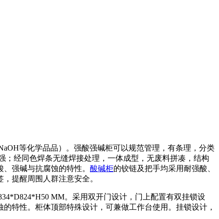
NaOH等化学品品）。强酸强碱柜可以规范管理，有条理，分类
性强；经同色焊条无缝焊接处理，一体成型，无废料拼凑，结构
酸、强碱与抗腐蚀的特性。
酸碱柜
的铰链及把手均采用耐强酸、
签，提醒周围人群注意安全。
34*D824*H50 MM。采用双开门设计，门上配置有双挂锁设
蚀的特性。柜体顶部特殊设计，可兼做工作台使用。挂锁设计，