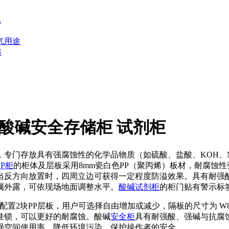
耗
气用途
布
仑酸碱安全存储柜 试剂柜
专门存放具有强腐蚀性的化学品物质（如硫酸、盐酸、KOH、
PP柜
的柜体及层板采用8mm瓷白色PP（聚丙烯）板材，耐腐蚀
当反方向放置时，四周立边可获得一定程度防溢效果。具有耐强
属外露，可依现场地面调整水平。
酸碱试剂柜
的柜门贴有警示标
MM，配置2块PP层板，用户可选择自由增加或减少，隔板的尺寸为 W8
挂锁，可以更好的耐腐蚀。酸碱
安全柜
具有耐强酸、强碱与抗腐
强空间使用率。降低环境污染，保护操作者的安全。