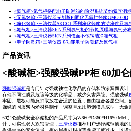
<氮气柜>氮气柜搭配电子防潮箱的除湿系统节约氮气消
<无氧烤箱>三清仪器光刻胶PI固化无氧烘烤箱GMO-60D
<净化烤箱>三清仪器SKCOL系列净化烤箱的洁净度及氮
<氮气柜>三清仪器SKN系列氮气柜的节氮原理与氮气分
<氮气柜>三清仪器SKN系列镜面不锈钢洁净氮气柜
<电子防潮箱>三清仪器多功能电子防潮箱及氮气柜
产品资讯
<酸碱柜>强酸强碱PP柜 60加
强酸强碱柜
是专门针对强腐蚀性化学品的存储和防渗漏而设计，
存储不同性质及危险等级的化学品，减少灾害风险。强酸强碱
牢固。层板可随意抽取放在合适的位置，自由组合各层空间。
强碱的同质聚丙烯材料制作。调整脚采用塑钢模具成型，无金
60加仑酸碱安全存储柜的产品尺寸为W860*D860*H1650 
计，可实现双人双锁管理，
三清仪器
推荐用户选择纯铜质地的
提供更高的安全保障。柜内层板可根据需要增加或减少，以增