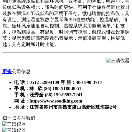
用国际品牌压缩机和循环风机，效率高、能耗低，噪声小，与
传统低温设备相比，降温时间更快。可用于存储各类固化胶封
装胶在恒温25℃或低温的环境下保存。微电脑智能控温仪，具
有设定、测定温度双数字显示和PID自整功能，控温精确、可
靠。循环风扇速度自动控制。温控系统采用微电脑单片机技
术，控温精度高。有温度、时间调节控制，触模式键盘设定调
节；显示为双屏高亮度数码管显示，示值准确直观，性能优
越；具有定时和计时功能。
更多
公司信息
电 话：0512-52994109 客 服：400-990-3717
手 机：林 欣 (86) 180-5180-0051
手 机：汪秀全 (86) 159-9595-7241
网 址：https://www.soodking.com
地 址：江苏省苏州市常熟市虞山高新区珠海路2号
扫一扫关注我们