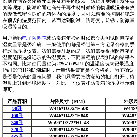
长期存储各类湿敏元器件及精密的仪器，防止其受潮而发生霉
变等现象。防潮箱通过高分子再生材料循环的物理吸湿来有效
的降低气密性良好的箱体内的湿度，且可以精准的控制和稳定
在预设的湿度范围内，从而达到防潮，防霉变，防锈，防微量
吸湿等目的。
用户新购
电子防潮箱
或防潮箱年检的时候都会去测试防潮箱的
湿度显示是否准确，一般使用的都是经过第三方记录合格的手
持式温湿度仪表。我们需要注意的是，我们需要根据防潮箱的
湿度范围选择记录的温湿度表，不同量程的仪表测试的结果各
不相同。比如使用量程为20%-100%RH的温湿度表来记录湿度
1%-10%RH的防潮箱时，计量结果肯定是不合格的。为了确认
是否是仪表的量程问题，我们只需要把防潮箱的柜门打开，待
湿度上升到环境湿度时，对比一下仪表和防潮箱的湿度显示值
即可。
产品容积
内径尺寸（MM）
外形
98升
W446*D372*H598
W448
160升
W446*D422*H848
W448*
240升
W596*D372*H1148
W598*
320升
W898*D422*H848
W900*
435升
W898*D572*H848
W900*