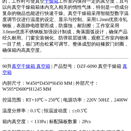
的，工作时可使真空
干燥箱
工作室内保持一定的真空度，且可
以向真空干燥箱箱体内充入相关的惰性气体，特别是一些成分
复杂的物品也能进行快速干燥。真空干燥箱采用智能型数字温
度调节仪进行温度的设定、显示与控制。采用1.2mm优质冷轧
钢板，表面静电喷塑而成，防腐蚀，耐刮擦；工作室采用
3.0mm优质不锈钢板加强设计制成，角落圆弧设计，确保产品
经久耐用。门窗安装钢化、防弹双层玻璃，观察工作室内物体
一目了然，箱门闭合松紧可调节。整体成型的硅橡胶门封圈，
确保箱内高真空度。
90升
真空干燥箱 真空箱
| 产品型号：DZF-6090 真空干燥箱
真
空箱
内胆尺寸：W450*D450*H450 MM | 外部尺寸：
W595*D600*H1245 MM
控温范围：RT+10℃～250℃ | 电源功率：220V 50HZ，2400W
温度分辨率：0.1℃ | 恒温波动度：≤±0.5℃
箱内真空度：< 133Pa | 标配隔板数量：2Pcs