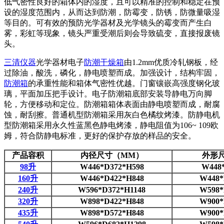
低气密性良好的箱体内的湿度，且可以精准的控制和稳定在预
设的湿度范围内，从而达到防潮，防霉变，防锈，防微量吸湿
等目的。可有效的预防光学器材及光学镜头的霉变而产生白
雾，彩虹等现象，镜头严重受潮后则会导致硫变，直接报废镜
头。
三清仪器
光学器材电子
防潮干燥箱
由1.2mm优质冷轧钢板，经
过除油，酸洗，磷化，静电喷塑而成。加强设计，结构牢固，
防潮箱
的承重性能和箱体气密性优越。门窗镶嵌高强度钢化玻
璃，平面加压把手设计。电子防潮箱底部安装导静电万向脚
轮，方便移动和定位。防潮箱箱体表面由静电喷塑而成，耐腐
蚀，耐刮擦。普通机型防潮箱采用灰白色橘纹烤漆。防静电机
型防潮箱采用永久性蓝黑色静电烤漆，静电阻值为106~ 109欧
姆，符合防静电标准，更好的保护存放的样品的安全。
产品容积
内径尺寸（MM）
外形
98升
W446*D372*H598
W448
160升
W446*D422*H848
W448*
240升
W596*D372*H1148
W598*
320升
W898*D422*H848
W900*
435升
W898*D572*H848
W900*