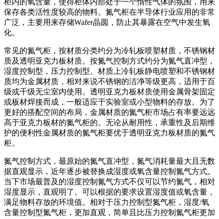
柜内的氧含量，使得柜体内部处于一个惰性气体的氛围，用来
保存各类活性度较高的物料。氮气柜在半导体行业应用的非常
广泛，主要用来存储Wafer晶圆，防止其暴露在空气中发生氧
化。
常见的氮气柜，按材质分类约分为冷轧板喷塑材质，不锈钢材
质及透明亚克力板材质。按氮气控制方式约分为氮气直冲型，
湿度控制型，压力控制型。材质上冷轧板静电喷塑和不锈钢材
质均为金属材质，相对来说不锈钢的洁净等级更高，适用于百
级或千级无尘室内使用。透明亚克力板材质使用金属骨架固定
或板材焊接而成，一般适应于实验室或小型物料的存放。为了
更好的搭配空间的布局，金属材质的氮气柜市场占有率要远远
高于亚克力板材的氮气柜的。无论从耐用性，承重性及后期维
护的便利性金属材质的氮气柜要优于透明亚克力板材质的氮气
柜。
氮气控制方式，最原始的氮气直冲型，氮气消耗量最大且无数
据直观显示，近年逐步被替换成湿度或氧含量控制氮气方式。
当下市场最普及的湿度控制氮气方式不仅可以节约氮气，相对
湿度显示，直观明了。可以根据的要求设置湿度值或氧含量，
满足物料存放的环境值。相对于压力控制型氮气柜，湿度/氧
含量控制型氮气柜，更加直观，简单且比压力控制氮气柜更加