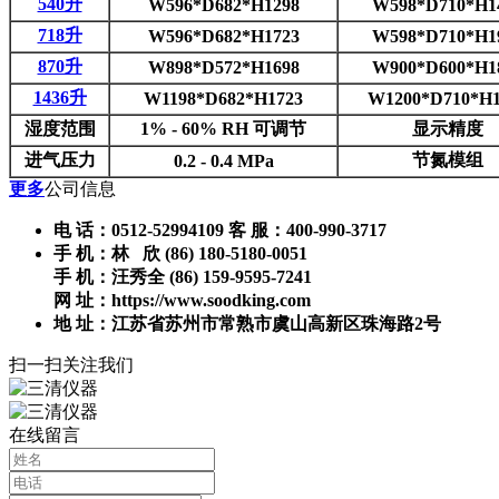
540升
W596*D682*H1298
W598*D710*H1
718升
W596*D682*H1723
W598*D710*H1
870升
W898*D572*H1698
W900*D600*H1
1436升
W1198*D682*H1723
W1200*D710*H1
湿度范围
1% - 60% RH 可调节
显示精度
进气压力
节氮模组
0.2 - 0.4 MPa
更多
公司信息
电 话：0512-52994109 客 服：400-990-3717
手 机：林 欣 (86) 180-5180-0051
手 机：汪秀全 (86) 159-9595-7241
网 址：https://www.soodking.com
地 址：江苏省苏州市常熟市虞山高新区珠海路2号
扫一扫关注我们
在线留言