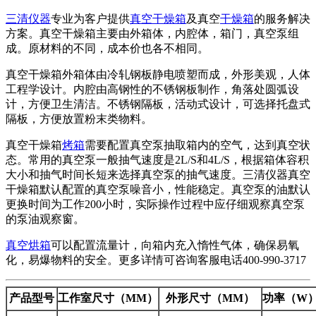
三清仪器
专业为客户提供
真空干燥箱
及真空
干燥箱
的服务解决
方案。真空干燥箱主要由外箱体，内腔体，箱门，真空泵组
成。原材料的不同，成本价也各不相同。
真空干燥箱外箱体由冷轧钢板静电喷塑而成，外形美观，人体
工程学设计。内腔由高钢性的不锈钢板制作，角落处圆弧设
计，方便卫生清洁。不锈钢隔板，活动式设计，可选择托盘式
隔板，方便放置粉末类物料。
真空干燥箱
烤箱
需要配置真空泵抽取箱内的空气，达到真空状
态。常用的真空泵一般抽气速度是2L/S和4L/S，根据箱体容积
大小和抽气时间长短来选择真空泵的抽气速度。三清仪器真空
干燥箱默认配置的真空泵噪音小，性能稳定。真空泵的油默认
更换时间为工作200小时，实际操作过程中应仔细观察真空泵
的泵油观察窗。
真空烘箱
可以配置流量计，向箱内充入惰性气体，确保易氧
化，易爆物料的安全。更多详情可咨询客服电话400-990-3717
产品型号
工作室尺寸（MM）
外形尺寸（MM）
功率（W