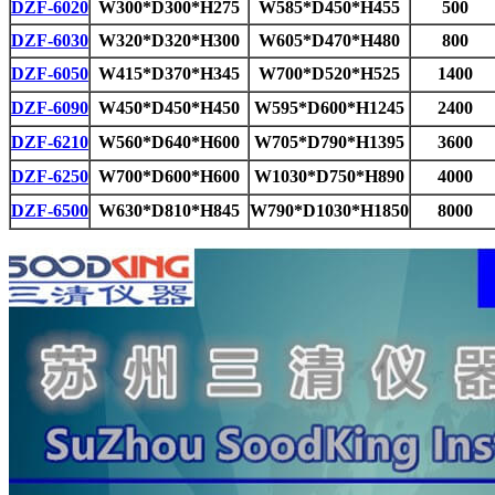
DZF-6020
W300*D300*H275
W585*D450*H455
500
DZF-6030
W320*D320*H300
W605*D470*H480
800
DZF-6050
W415*D370*H345
W700*D520*H525
1400
DZF-6090
W450*D450*H450
W595*D600*H1245
2400
DZF-6210
W560*D640*H600
W705*D790*H1395
3600
DZF-6250
W700*D600*H600
W1030*D750*H890
4000
DZF-6500
W630*D810*H845
W790*D1030*H1850
8000